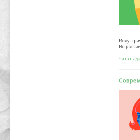
Индустрия
Но россий
Читать д
Соврем