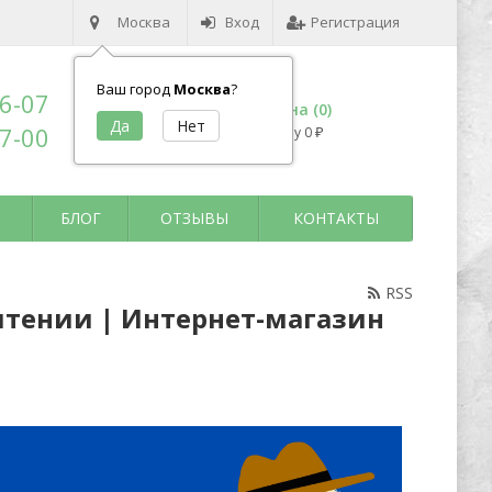
Москва
Вход
Регистрация
Ваш город
Москва
?
96-07
Корзина (
0
)
17-00
на сумму
0
₽
БЛОГ
ОТЗЫВЫ
КОНТАКТЫ
RSS
 чтении | Интернет-магазин