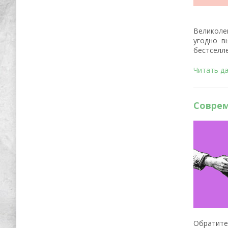
Великоле
угодно в
бестселл
Читать д
Соврем
Обратите