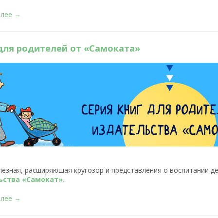
алее →
для родителей от «Самоката»
лезная, расширяющая кругозор и представления о воспитании д
ьства «Самокат»
.
алее →