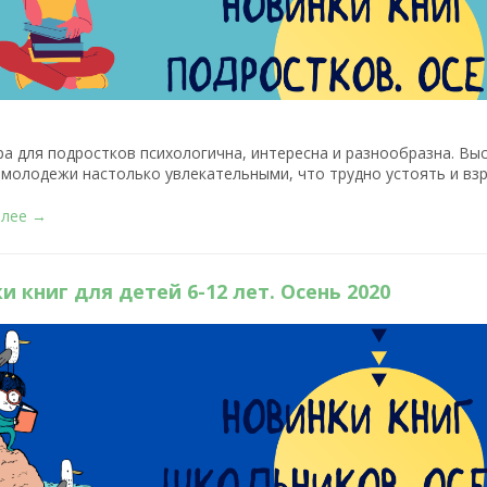
ра для подростков психологична, интересна и разнообразна. В
 молодежи настолько увлекательными, что трудно устоять и в
алее →
и книг для детей 6-12 лет. Осень 2020