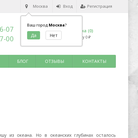
Москва
Вход
Регистрация
Ваш город
Москва
?
96-07
Корзина (
0
)
17-00
на сумму
0
₽
БЛОГ
ОТЗЫВЫ
КОНТАКТЫ
шу из океана. Но в океанских глубинах осталось