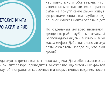
настолько много обитателей, что 
известных морских жителей – разно
рыбы не тонут? Какие рыбки живут
существами являются глубоковод
ребёнок сможет найти ответы в детс
Но отдельный интерес вызывают 
хрящевых рыб – зубастые акулы. И
беспощадной акулы» в кино и в ху
масса мифов. Действительно ли аку
размножаются? Правда ли, что аку
крови?
еди акул встречаются не только хищники. Да и образ жизни эти
рной литературе приводится множество удивительных факто
фауной, понравятся красочные и информативные издания, посвя