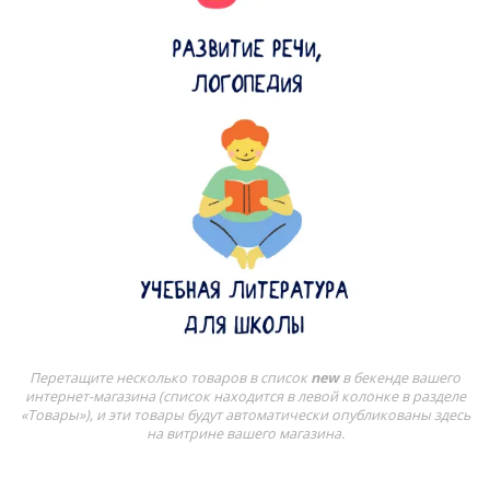
Перетащите несколько товаров в список
new
в бекенде вашего
интернет-магазина (список находится в левой колонке в разделе
«Товары»), и эти товары будут автоматически опубликованы здесь
на витрине вашего магазина.