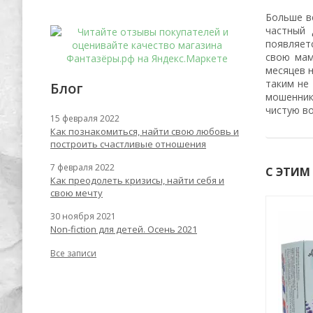
Больше в
частный 
появляет
свою мам
месяцев н
таким не
Блог
мошенник
чистую во
15 февраля 2022
Как познакомиться, найти свою любовь и
построить счастливые отношения
7 февраля 2022
С ЭТИМ
Как преодолеть кризисы, найти себя и
свою мечту
30 ноября 2021
-62%
-59%
Non-fiction для детей. Осень 2021
Все записи