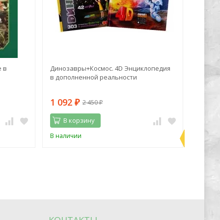
 в
Динозавры+Космос. 4D Энциклопедия
Марк Z
в дополненной реальности
синий 
1 092
1 06
2 450
₽
₽
В корзину
В 
Последн
В наличии
В нали
экземпл