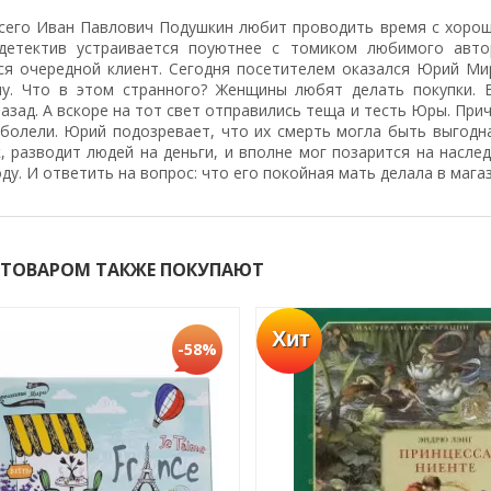
сего Иван Павлович Подушкин любит проводить время с хорошей
детектив устраивается поуютнее с томиком любимого автор
ся очередной клиент. Сегодня посетителем оказался Юрий Ми
у. Что в этом странного? Женщины любят делать покупки. 
азад. А вскоре на тот свет отправились теща и тесть Юры. Прич
 болели. Юрий подозревает, что их смерть могла быть выгодна
, разводит людей на деньги, и вполне мог позарится на насле
ду. И ответить на вопрос: что его покойная мать делала в мага
 ТОВАРОМ ТАКЖЕ ПОКУПАЮТ
Хит
-58%