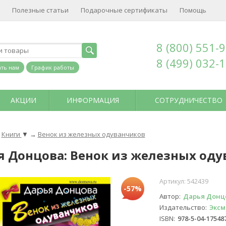
Полезные статьи
Подарочные сертификаты
Помощь
8 (800) 551-
8 (499) 032-
ть нам
График работы
АКЦИИ
ИНФОРМАЦИЯ
СОТРУДНИЧЕСТВО
Книги
▼
→
Венок из железных одуванчиков
я Донцова: Венок из железных од
Артикул:
542439
-57%
Автор
Дарья Донц
Издательство
Эксм
ISBN
978-5-04-17548