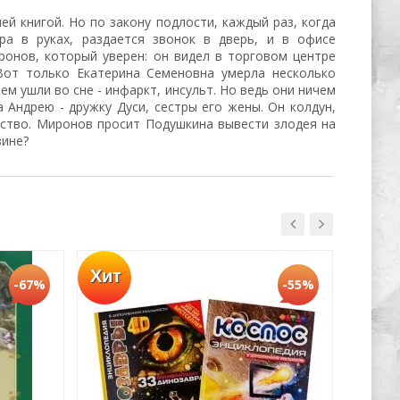
 книгой. Но по закону подлости, каждый раз, когда
а в руках, раздается звонок в дверь, и в офисе
ронов, который уверен: он видел в торговом центре
Вот только Екатерина Семеновна умерла несколько
ем ушли во сне - инфаркт, инсульт. Но ведь они ничем
 Андрею - дружку Дуси, сестры его жены. Он колдун,
дство. Миронов просит Подушкина вывести злодея на
зине?
Хит
Хит
-67%
-55%