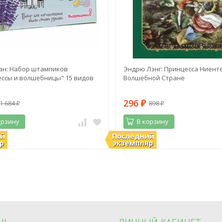
ан: Набор штампиков
Эндрю Лэнг: Принцесса Ниенте
ссы и волшебницы" 15 видов
Волшебной Стране
296
1 684
898
₽
₽
₽
орзину
В корзину
ий
Последний
ии
В наличии
р
экземпляр