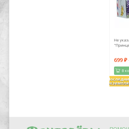
ый
Александр Волков: Волшебник
Не указ
а
Изумрудного города. 135 лет со дня
"Принце
рождения А. Волкова
661
699
1 609
₽
₽
₽
В корзину
В к
Последн
В наличии
В налич
экземпля