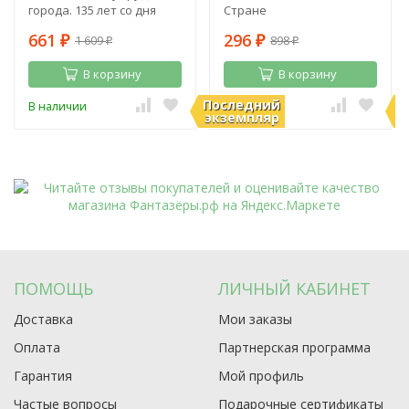
города. 135 лет со дня
Стране
рождения А. Волкова
661
296
1 609
898
₽
₽
₽
₽
В корзину
В корзину
Последний
П
В наличии
В наличии
экземпляр
э
ПОМОЩЬ
ЛИЧНЫЙ КАБИНЕТ
Доставка
Мои заказы
Оплата
Партнерская программа
Гарантия
Мой профиль
Частые вопросы
Подарочные сертификаты