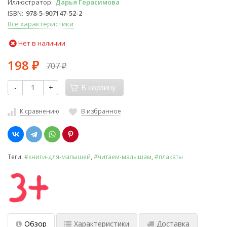
Иллюстратор
Дарья Герасимова
ISBN
978-5-907147-52-2
Все характеристики
Нет в наличии
198
707
₽
₽
-
+
В корзину
К сравнению
В избранное
Теги:
#книги-для-малышей
,
#читаем-малышам
,
#плакаты
Обзор
Характеристики
Доставка