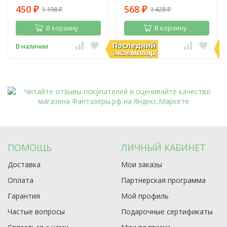
450
568
1 198
1 428
₽
₽
₽
₽
В корзину
В корзину
Последний
П
В наличии
В наличии
экземпляр
э
ПОМОЩЬ
ЛИЧНЫЙ КАБИНЕТ
Доставка
Мои заказы
Оплата
Партнерская программа
Гарантия
Мой профиль
Частые вопросы
Подарочные сертификаты