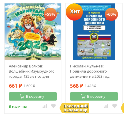
Хит
-59%
-60%
Александр Волков:
Николай Жульнев:
Волшебник Изумрудного
Правила дорожного
города. 135 лет со дня
движения на 2023 год
рождения А. Волкова
661
568
1 609
1 428
₽
₽
₽
₽
В корзину
В корзину
Последний
П
В наличии
В наличии
экземпляр
э