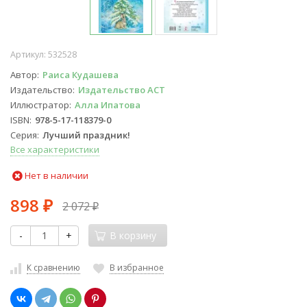
Артикул:
532528
Автор
Раиса Кудашева
Издательство
Издательство АСТ
Иллюстратор
Алла Ипатова
ISBN
978-5-17-118379-0
Серия
Лучший праздник!
Все характеристики
Нет в наличии
898
2 072
₽
₽
-
+
В корзину
К сравнению
В избранное