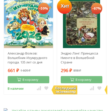
Хит
-59%
-67%
Александр Волков:
Эндрю Лэнг: Принцесса
Волшебник Изумрудного
Ниенте в Волшебной
города. 135 лет со дня
Стране
рождения А. Волкова
661
296
1 609
898
₽
₽
₽
₽
В корзину
В корзину
Последний
П
В наличии
В наличии
экземпляр
э