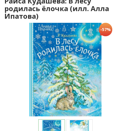
Раиса Кудашева: В лесу
родилась ёлочка (илл. Алла
Ипатова)
-57%