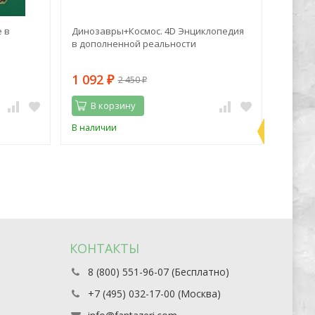
 в
Динозавры+Космос. 4D Энциклопедия
Марк Z
в дополненной реальности
синий 
1 092
1 06
2 450
₽
₽
В корзину
В 
Последн
В наличии
В нали
экземпл
КОНТАКТЫ
8 (800) 551-96-07 (Бесплатно)
+7 (495) 032-17-00 (Москва)