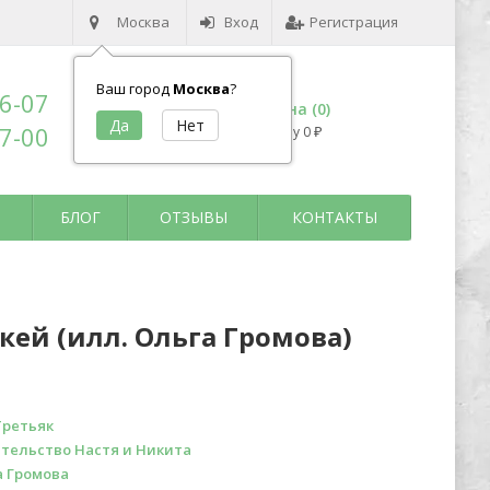
Москва
Вход
Регистрация
Ваш город
Москва
?
96-07
Корзина (
0
)
17-00
на сумму
0
₽
БЛОГ
ОТЗЫВЫ
КОНТАКТЫ
ккей (илл. Ольга Громова)
Третьяк
тельство Настя и Никита
а Громова