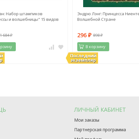
ан: Набор штампиков
Эндрю Лэнг: Принцесса Ниенте
ссы и волшебницы" 15 видов
Волшебной Стране
296
1 684
898
₽
₽
₽
орзину
В корзину
ий
Последний
ии
В наличии
р
экземпляр
ЩЬ
ЛИЧНЫЙ КАБИНЕТ
Мои заказы
Партнерская программа