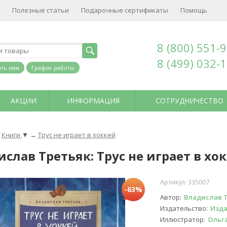
Полезные статьи
Подарочные сертификаты
Помощь
8 (800) 551-
8 (499) 032-
ть нам
График работы
АКЦИИ
ИНФОРМАЦИЯ
СОТРУДНИЧЕСТВО
Книги
▼
→
Трус не играет в хоккей
слав Третьяк: Трус не играет в хо
Артикул:
335007
-63%
Автор
Владислав 
Издательство
Изда
Иллюстратор
Ольг