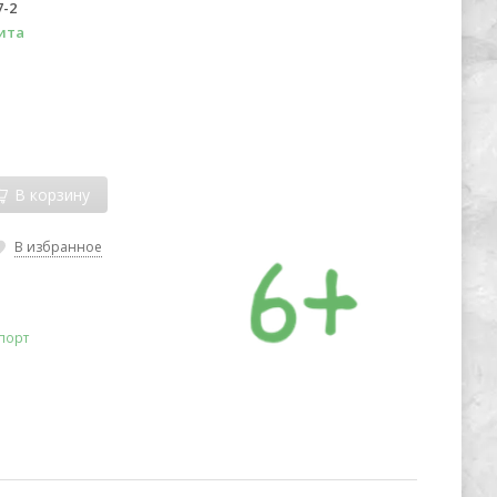
7-2
ита
В корзину
В избранное
порт