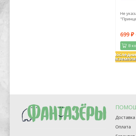
ый
Александр Волков: Волшебник
Не указ
а
Изумрудного города. 135 лет со дня
"Принце
рождения А. Волкова
661
699
1 609
₽
₽
₽
В корзину
В к
Последн
В наличии
В налич
экземпля
ПОМО
Доставка
Оплата