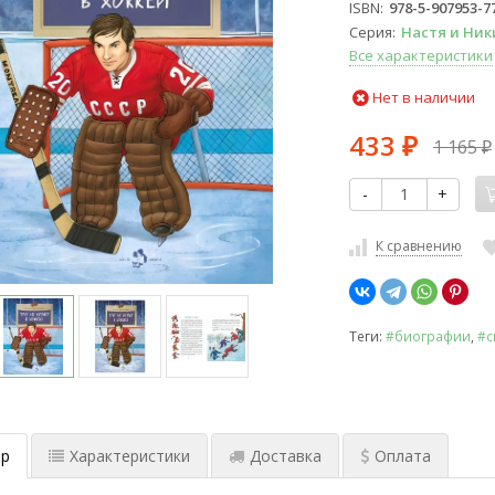
ISBN
978-5-907953-7
Серия
Настя и Ник
Все характеристики
Нет в наличии
433
1 165
₽
₽
-
+
К сравнению
Теги:
#биографии
,
#с
р
Характеристики
Доставка
Оплата