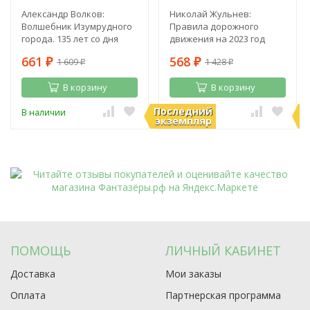
Александр Волков:
Николай Жульнев:
Волшебник Изумрудного
Правила дорожного
города. 135 лет со дня
движения на 2023 год
рождения А. Волкова
661
568
1 609
1 428
₽
₽
₽
₽
В корзину
В корзину
Последний
П
В наличии
В наличии
экземпляр
э
ПОМОЩЬ
ЛИЧНЫЙ КАБИНЕТ
Доставка
Мои заказы
Оплата
Партнерская программа