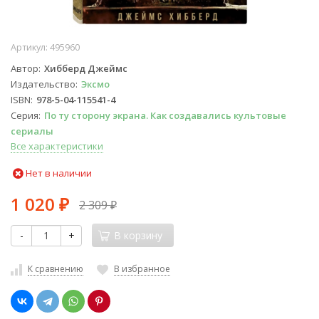
Артикул:
495960
Автор
Хибберд Джеймс
Издательство
Эксмо
ISBN
978-5-04-115541-4
Серия
По ту сторону экрана. Как создавались культовые
сериалы
Все характеристики
Нет в наличии
1 020
2 309
₽
₽
-
+
В корзину
К сравнению
В избранное