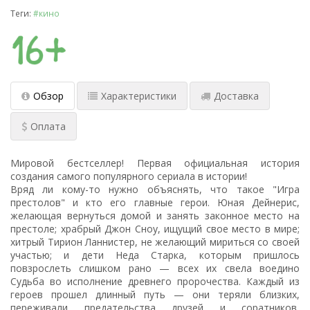
Теги:
#кино
Обзор
Характеристики
Доставка
Оплата
Мировой бестселлер! Первая официальная история
создания самого популярного сериала в истории!
Вряд ли кому-то нужно объяснять, что такое "Игра
престолов" и кто его главные герои. Юная Дейнерис,
желающая вернуться домой и занять законное место на
престоле; храбрый Джон Сноу, ищущий свое место в мире;
хитрый Тирион Ланнистер, не желающий мириться со своей
участью; и дети Неда Старка, которым пришлось
повзрослеть слишком рано — всех их свела воедино
Судьба во исполнение древнего пророчества. Каждый из
героев прошел длинный путь — они теряли близких,
переживали предательства друзей и соратников,