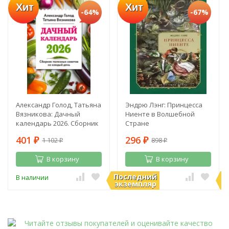
Хит
Хит
-64%
-67%
Александр Голод, Татьяна
Эндрю Лэнг: Принцесса
Вязникова: Дачный
Ниенте в Волшебной
календарь 2026. Сборник
Стране
полезных советов на
401
296
1 102
898
каждый день
₽
₽
₽
₽
В корзину
В корзину
Последний
П
В наличии
В наличии
экземпляр
э