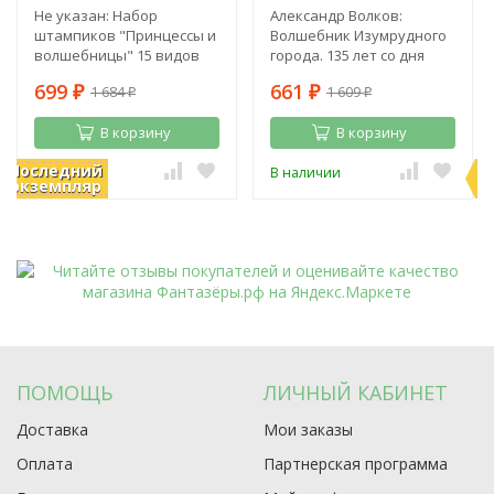
Не указан: Набор
Александр Волков:
штампиков "Принцессы и
Волшебник Изумрудного
волшебницы" 15 видов
города. 135 лет со дня
рождения А. Волкова
699
661
1 684
1 609
₽
₽
₽
₽
В корзину
В корзину
Последний
П
В наличии
В наличии
экземпляр
э
ПОМОЩЬ
ЛИЧНЫЙ КАБИНЕТ
Доставка
Мои заказы
Оплата
Партнерская программа