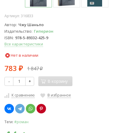
Артикул:
316833
Автор
Чжу Шаньпо
Издательство
Гиперион
ISBN
978-5-89332-425-9
Все характеристики
Нет в наличии
783
1 847
₽
₽
-
+
В корзину
К сравнению
В избранное
Теги:
#роман