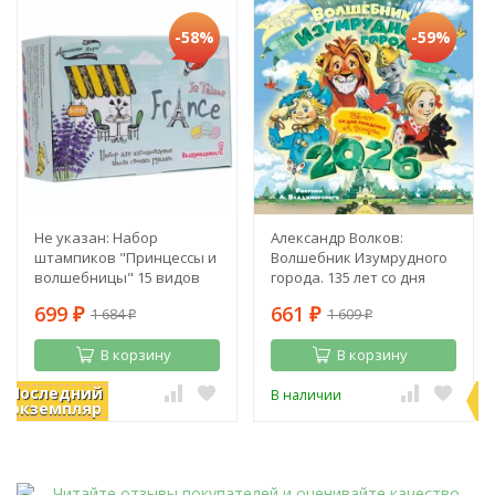
-58%
-59%
Не указан: Набор
Александр Волков:
штампиков "Принцессы и
Волшебник Изумрудного
волшебницы" 15 видов
города. 135 лет со дня
рождения А. Волкова
699
661
1 684
1 609
₽
₽
₽
₽
В корзину
В корзину
Последний
П
В наличии
В наличии
экземпляр
э