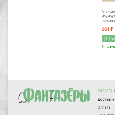
тель.
Лиза Мока: Эликсир для души.
Алексан
оками
Метафорические ассоциативные
Изумруд
карты, которые исцелят, дадут опору,
рождени
подскажут лучшее решение
1 964
661
4 150
₽
₽
₽
В корзину
В к
Последний
В наличии
В налич
экземпляр
ПОМО
Доставка
Оплата