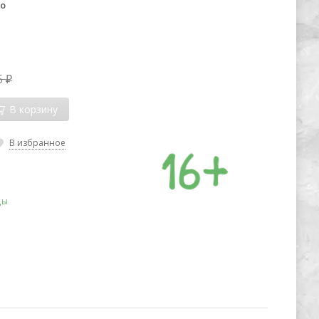
до
5
₽
В корзину
В избранное
ды