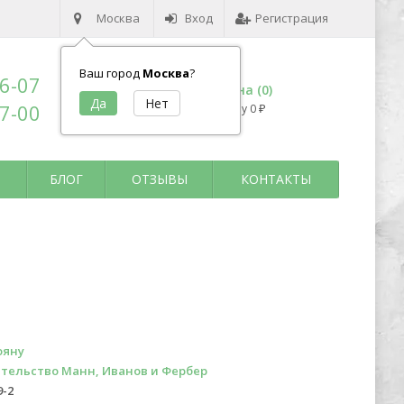
Москва
Вход
Регистрация
Ваш город
Москва
?
96-07
Корзина (
0
)
17-00
на сумму
0
₽
БЛОГ
ОТЗЫВЫ
КОНТАКТЫ
ояну
тельство Манн, Иванов и Фербер
9-2