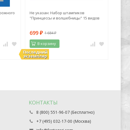
рожного
Не указан: Набор штампиков
Алекса
"Принцессы и волшебницы" 15 видов
Дачный
полезн
699
401
1 684
₽
₽
₽
В корзину
В 
Последний
В наличии
В нали
экземпляр
КОНТАКТЫ
8 (800) 551-96-07 (Бесплатно)
+7 (495) 032-17-00 (Москва)