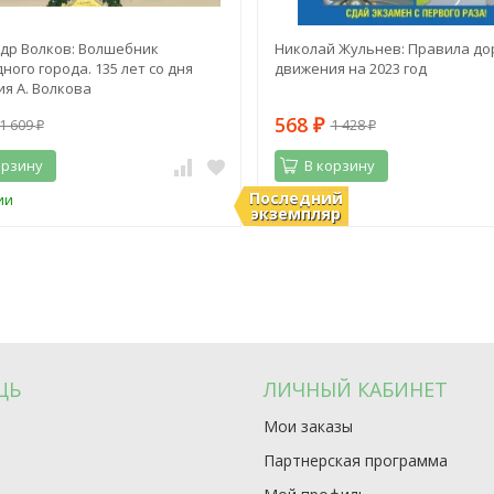
др Волков: Волшебник
Николай Жульнев: Правила до
ного города. 135 лет со дня
движения на 2023 год
я А. Волкова
568
1 609
1 428
₽
₽
₽
орзину
В корзину
Последний
ии
В наличии
экземпляр
ЩЬ
ЛИЧНЫЙ КАБИНЕТ
Мои заказы
Партнерская программа