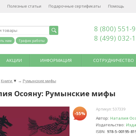
Полезные статьи
Подарочные сертификаты
Помощь
8 (800) 551-
8 (499) 032-
ть нам
График работы
АКЦИИ
ИНФОРМАЦИЯ
СОТРУДНИЧЕСТВО
Книги
▼
→
Румынские мифы
лия Осояну: Румынские мифы
Артикул:
537339
-55%
Автор
Наталия Ос
Издательство
Изда
ISBN
978-5-00195-81