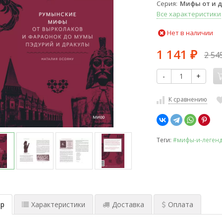
Серия
Мифы от и 
Все характеристики
Нет в наличии
1 141
2 54
₽
-
+
К сравнению
Теги:
#мифы-и-леген
р
Характеристики
Доставка
Оплата