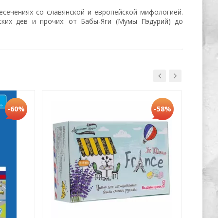
есечениях со славянской и европейской мифологией.
ских дев и прочих: от Бабы-Яги (Мумы Пэдурий) до
Хит
-60%
-58%