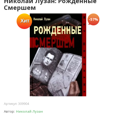
Николай Лузан: Рожденные
Смершем
-57%
Хит
Артикул:
309904
Автор
Николай Лузан