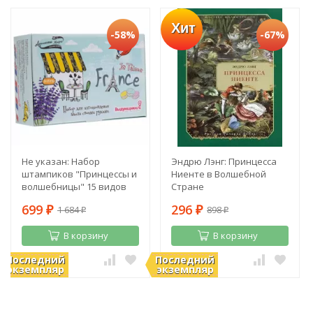
Хит
-58%
-67%
Не указан: Набор
Эндрю Лэнг: Принцесса
штампиков "Принцессы и
Ниенте в Волшебной
волшебницы" 15 видов
Стране
699
296
1 684
898
₽
₽
₽
₽
В корзину
В корзину
Последний
Последний
В наличии
В наличии
экземпляр
экземпляр