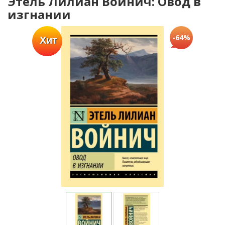
Этель Лилиан Войнич: Овод в
изгнании
-64%
Хит