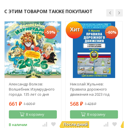
С ЭТИМ ТОВАРОМ ТАКЖЕ ПОКУПАЮТ
Хит
-59%
-60%
Александр Волков:
Николай Жульнев:
Волшебник Изумрудного
Правила дорожного
города. 135 лет со дня
движения на 2023 год
рождения А. Волкова
661
568
1 609
1 428
₽
₽
₽
₽
В корзину
В корзину
Последний
П
В наличии
В наличии