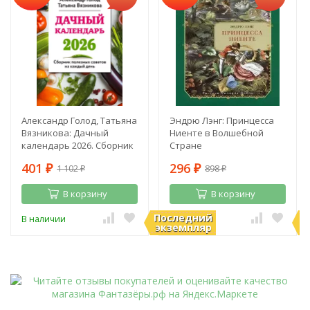
Александр Голод, Татьяна
Эндрю Лэнг: Принцесса
Вязникова: Дачный
Ниенте в Волшебной
календарь 2026. Сборник
Стране
полезных советов на
401
296
1 102
898
каждый день
₽
₽
₽
₽
В корзину
В корзину
Последний
П
В наличии
В наличии
экземпляр
э