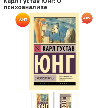
Карл Густав Юнг: О
психоанализе
-60%
Хит