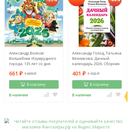
Александр Волков:
Александр Голод, Татьяна
Волшебник Изумрудного
Вязникова: Дачный
города. 135 лет со дня
календарь 2026. Сборник
рождения А. Волкова
полезных советов на
661
401
1 609
1 102
₽
каждый день
₽
₽
₽
В корзину
В корзину
П
В наличии
В наличии
э