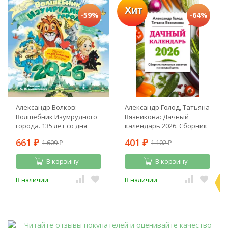
Хит
-59%
-64%
Александр Волков:
Александр Голод, Татьяна
Волшебник Изумрудного
Вязникова: Дачный
города. 135 лет со дня
календарь 2026. Сборник
рождения А. Волкова
полезных советов на
661
401
1 609
1 102
₽
каждый день
₽
₽
₽
В корзину
В корзину
П
В наличии
В наличии
э