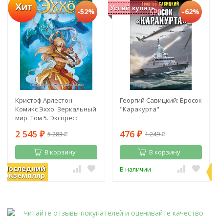
Хит
Успей купить
-52%
-62%
Кристоф Арлестон:
Георгий Савицкий: Бросок
Комикс Эххо. Зеркальный
"Каракурта"
мир. Том 5. Экспресс
"Абиджан - Найроби".
2 545
476
5 283
1 249
Призрак в Пекине
₽
₽
₽
₽
В корзину
В корзину
Последний
П
В наличии
В наличии
экземпляр
э