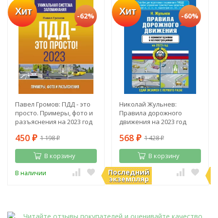
Хит
Хит
-62%
-60%
Павел Громов: ПДД - это
Николай Жульнев:
просто. Примеры, фото и
Правила дорожного
разъяснения на 2023 год
движения на 2023 год
450
568
1 198
1 428
₽
₽
₽
₽
В корзину
В корзину
Последний
П
В наличии
В наличии
экземпляр
э