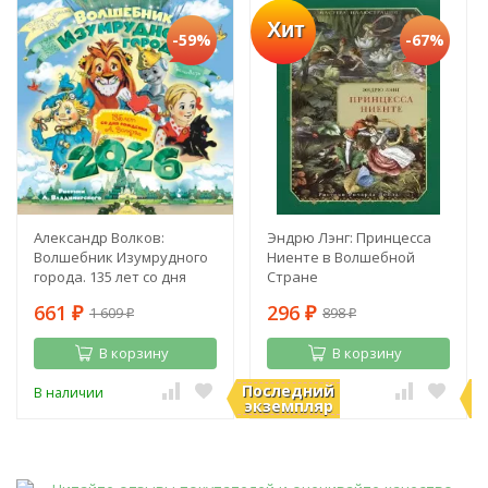
Хит
-59%
-67%
Александр Волков:
Эндрю Лэнг: Принцесса
Волшебник Изумрудного
Ниенте в Волшебной
города. 135 лет со дня
Стране
рождения А. Волкова
661
296
1 609
898
₽
₽
₽
₽
В корзину
В корзину
Последний
П
В наличии
В наличии
экземпляр
э