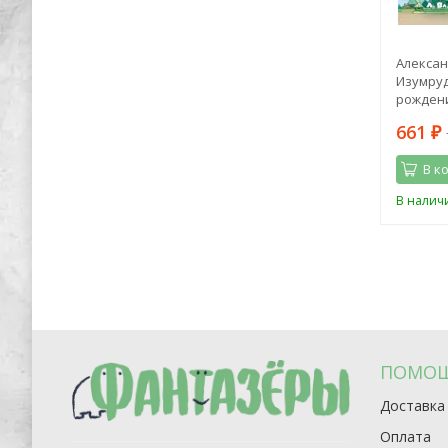
тель.
Лиза Мока: Эликсир для души.
Алексан
оками
Метафорические ассоциативные
Изумруд
карты, которые исцелят, дадут опору,
рождени
подскажут лучшее решение
1 964
661
4 150
₽
₽
₽
В корзину
В к
Последний
В наличии
В налич
экземпляр
ПОМО
Доставка
Оплата