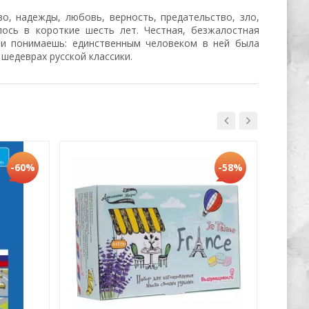
о, надежды, любовь, верность, предательство, зло,
лось в короткие шесть лет. Честная, безжалостная
 и понимаешь: единственным человеком в ней была
шедеврах русской классики.
Хит
-60%
-58%