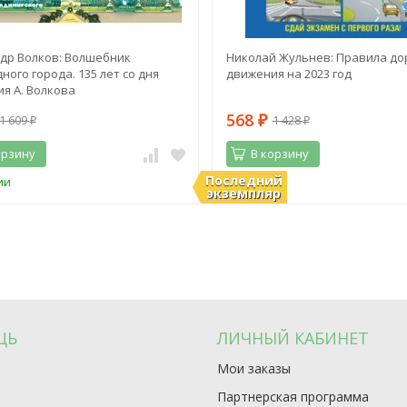
др Волков: Волшебник
Николай Жульнев: Правила до
ного города. 135 лет со дня
движения на 2023 год
я А. Волкова
568
1 609
1 428
₽
₽
₽
орзину
В корзину
Последний
ии
В наличии
экземпляр
ЩЬ
ЛИЧНЫЙ КАБИНЕТ
Мои заказы
Партнерская программа