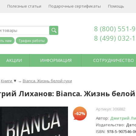
Полезные статьи
Подарочные сертификаты
Помощь
8 (800) 551-
8 (499) 032-
ть нам
График работы
АКЦИИ
ИНФОРМАЦИЯ
СОТРУДНИЧЕСТВО
Книги
▼
→
Bianca. Жизнь белой суки
рий Лиханов: Bianca. Жизнь белой
Артикул:
306882
-62%
Автор
Дмитрий Ли
Издательство
Детс
ISBN
978-5-907546-0