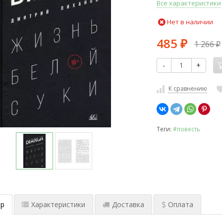
Все характеристики
Нет в наличии
485
1 266
₽
₽
-
+
К сравнению
Теги:
#повесть
р
Характеристики
Доставка
Оплата