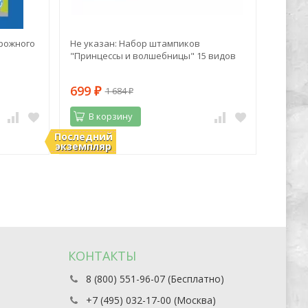
рожного
Не указан: Набор штампиков
Алекса
"Принцессы и волшебницы" 15 видов
Дачный
полезн
699
401
1 684
₽
₽
₽
В корзину
В 
Последний
В наличии
В нали
экземпляр
КОНТАКТЫ
8 (800) 551-96-07 (Бесплатно)
+7 (495) 032-17-00 (Москва)