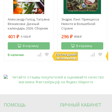
Александр Голод, Татьяна
Эндрю Лэнг: Принцесса
Вязникова: Дачный
Ниенте в Волшебной
календарь 2026. Сборник
Стране
полезных советов на
401
296
1 102
898
каждый день
₽
₽
₽
₽
В корзину
В корзину
Последний
П
В наличии
В наличии
экземпляр
э
ПОМОЩЬ
ЛИЧНЫЙ КАБИНЕТ