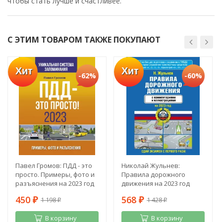
чтобы стать лучше и счастливее.
С ЭТИМ ТОВАРОМ ТАКЖЕ ПОКУПАЮТ
Хит
Хит
-62%
-60%
Павел Громов: ПДД - это
Николай Жульнев:
просто. Примеры, фото и
Правила дорожного
разъяснения на 2023 год
движения на 2023 год
450
568
1 198
1 428
₽
₽
₽
₽
В корзину
В корзину