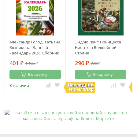
Александр Голод, Татьяна
Эндрю Лэнг: Принцесса
Вязникова: Дачный
Ниенте в Волшебной
календарь 2026. Сборник
Стране
полезных советов на
401
296
1 102
898
каждый день
₽
₽
₽
₽
В корзину
В корзину
Последний
П
В наличии
В наличии
экземпляр
э