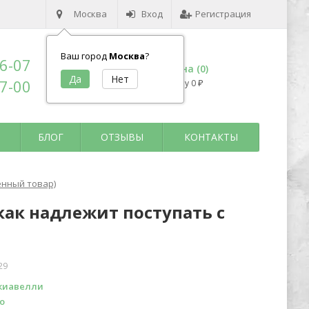
Москва
Вход
Регистрация
Ваш город
Москва
?
96-07
Корзина (
0
)
17-00
на сумму
0
₽
БЛОГ
ОТЗЫВЫ
КОНТАКТЫ
ённый товар)
как надлежит поступать с
29
киавелли
о