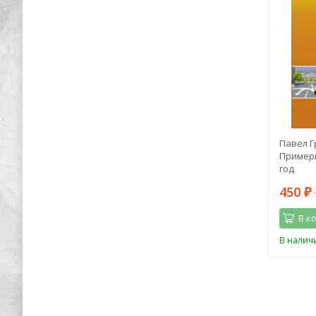
акурта"
Эндрю Лэнг: Принцесса Ниенте в
Павел Г
Волшебной Стране
Примеры
год
296
450
898
₽
₽
₽
В корзину
В к
Последний
В наличии
В налич
экземпляр