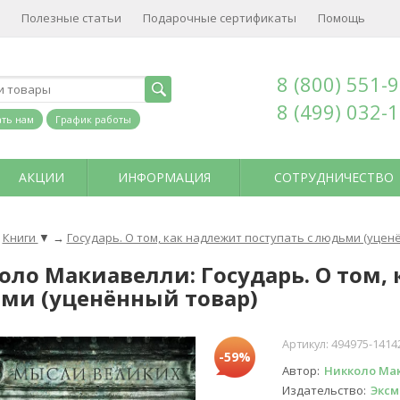
Полезные статьи
Подарочные сертификаты
Помощь
8 (800) 551-
8 (499) 032-
ть нам
График работы
АКЦИИ
ИНФОРМАЦИЯ
СОТРУДНИЧЕСТВО
Книги
▼
→
Государь. О том, как надлежит поступать с людьми (уцен
оло Макиавелли: Государь. О том, 
ми (уценённый товар)
Артикул:
494975-1414
-59%
Автор
Никколо Ма
Издательство
Эксм