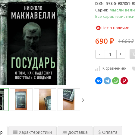
ISBN
978-5-907351-9
Серия
Мысли вели
Все характеристики
Нет в наличии
690
1 666
₽
₽
-
+
К сравнению
р
Характеристики
Доставка
Оплата