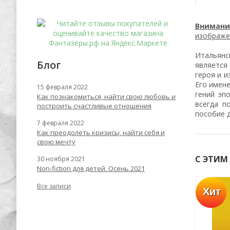
Внимани
изображен
Итальянс
Блог
является
героя и и
Его имене
15 февраля 2022
гений эп
Как познакомиться, найти свою любовь и
всегда п
построить счастливые отношения
пособие д
7 февраля 2022
Как преодолеть кризисы, найти себя и
свою мечту
С ЭТИМ
30 ноября 2021
Non-fiction для детей. Осень 2021
Все записи
Хит
Хит
-62%
-67%