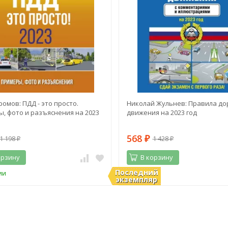
ромов: ПДД - это просто.
Николай Жульнев: Правила до
, фото и разъяснения на 2023
движения на 2023 год
568
1 198
1 428
₽
₽
₽
орзину
В корзину
Последний
ии
В наличии
экземпляр