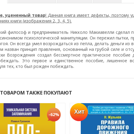
е, уцененный товар
! Данная книга имеет дефекты, поэтому 
иях книги (изображения 2, 3, 4, 5
).
кий философ и предприниматель Никколо Макиавелли сделал по
 синонимом психологической манипуляции. Он пережил пытки, п
згоя. Он всегда умел возрождаться из пепла, делать деньги из 
м назван принцип правления, основанный на грубой силе и отс
охи Возрождения создал бессмертное практическое пособие д
обеждать. Это первое и единственное пособие, лишенное вс
ля тех, кто был рожден побеждать.
 ТОВАРОМ ТАКЖЕ ПОКУПАЮТ
Хит
-62%