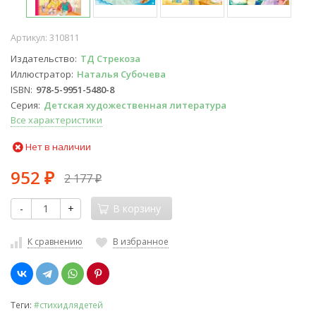
Артикул:
310811
Издательство
ТД Стрекоза
Иллюстратор
Наталья Субочева
ISBN
978-5-9951-5480-8
Серия
Детская художественная литература
Все характеристики
Нет в наличии
952
2 177
₽
₽
-
+
В корзину
К сравнению
В избранное
Теги:
#стихидлядетей