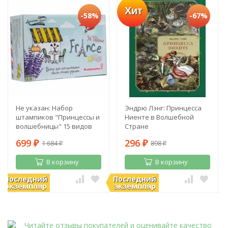
Хит
-58%
-67%
Не указан: Набор
Эндрю Лэнг: Принцесса
штампиков "Принцессы и
Ниенте в Волшебной
волшебницы" 15 видов
Стране
699
296
1 684
898
₽
₽
₽
₽
В корзину
В корзину
Последний
Последний
В наличии
В наличии
экземпляр
экземпляр