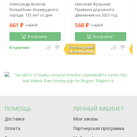
Александр Волков:
Николай Жульнев:
Волшебник Изумрудного
Правила дорожного
города. 135 лет со дня
движения на 2023 год
рождения А. Волкова
661
568
1 609
1 428
₽
₽
₽
₽
В корзину
В корзину
Последний
П
В наличии
В наличии
экземпляр
э
ПОМОЩЬ
ЛИЧНЫЙ КАБИНЕТ
Доставка
Мои заказы
Оплата
Партнерская программа