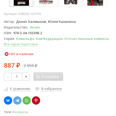
Артикул:
508036-126736
Автор
Денис Калмыков, Юлия Казанина
Издательство
Эксмо
ISBN
978-5-04-155398-2
Серия
Комильфо. КомФедерация. Отечественные комиксы
Все характеристики
Нет в наличии
887
2 050
₽
₽
-
+
В корзину
К сравнению
В избранное
Теги:
#комиксы