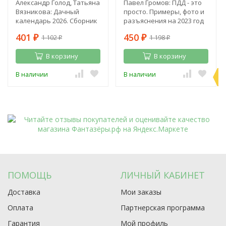
Александр Голод, Татьяна
Павел Громов: ПДД - это
Вязникова: Дачный
просто. Примеры, фото и
календарь 2026. Сборник
разъяснения на 2023 год
полезных советов на
401
450
1 102
1 198
каждый день
₽
₽
₽
₽
В корзину
В корзину
П
В наличии
В наличии
э
ПОМОЩЬ
ЛИЧНЫЙ КАБИНЕТ
Доставка
Мои заказы
Оплата
Партнерская программа
Гарантия
Мой профиль