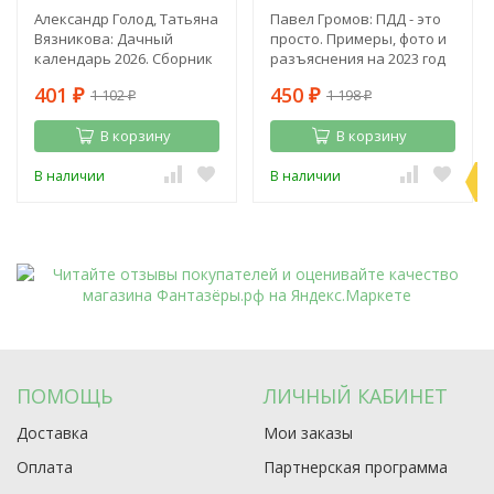
Александр Голод, Татьяна
Павел Громов: ПДД - это
Вязникова: Дачный
просто. Примеры, фото и
календарь 2026. Сборник
разъяснения на 2023 год
полезных советов на
401
450
1 102
1 198
каждый день
₽
₽
₽
₽
В корзину
В корзину
П
В наличии
В наличии
э
ПОМОЩЬ
ЛИЧНЫЙ КАБИНЕТ
Доставка
Мои заказы
Оплата
Партнерская программа