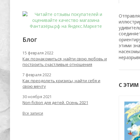
Отправля
иллюстри
удивител
соединяе
Блог
ориентир
этими зна
насекомы
15 февраля 2022
неразрыв
Как познакомиться, найти свою любовь и
построить счастливые отношения
7 февраля 2022
Как преодолеть кризисы, найти себя и
С ЭТИМ
свою мечту
30 ноября 2021
Non-fiction для детей. Осень 2021
Хит
-55%
-56%
Все записи