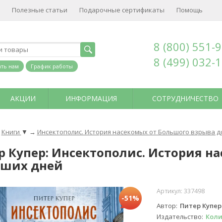
Полезные статьи
Подарочные сертификаты
Помощь
8 (800) 551-
8 (499) 032-
ть нам
График работы
АКЦИИ
ИНФОРМАЦИЯ
СОТРУДНИЧЕСТВО
Книги
▼
→
Инсектополис. История насекомых от Большого взрыва д
р Купер: Инсектополис. История н
аших дней
Артикул:
337498
-51%
Автор
Питер Купер
Издательство
Кол