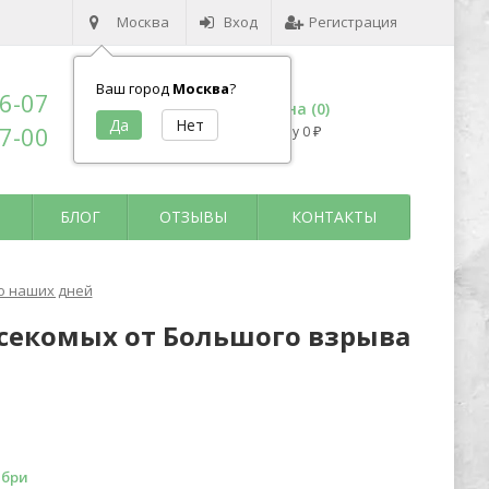
Москва
Вход
Регистрация
Ваш город
Москва
?
96-07
Корзина (
0
)
17-00
на сумму
0
₽
БЛОГ
ОТЗЫВЫ
КОНТАКТЫ
о наших дней
асекомых от Большого взрыва
ибри