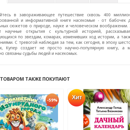
йтесь в завораживающее путешествие сквозь 400 миллио
рованной и информативной книге насекомые - от бабочек д
ьных сюжетов о природе, науке и человеческом воображении.
т научные открытия с культурной историей, рассказыва
ующихся по звездам, комарах, изменивших ход истории, а та
ниями. С тревогой наблюдая за тем, как сегодня, в эпоху шес
х, Купер создает не просто научно-популярную книгу, а
но связаны судьбы людей и насекомых.
 ТОВАРОМ ТАКЖЕ ПОКУПАЮТ
Хит
-59%