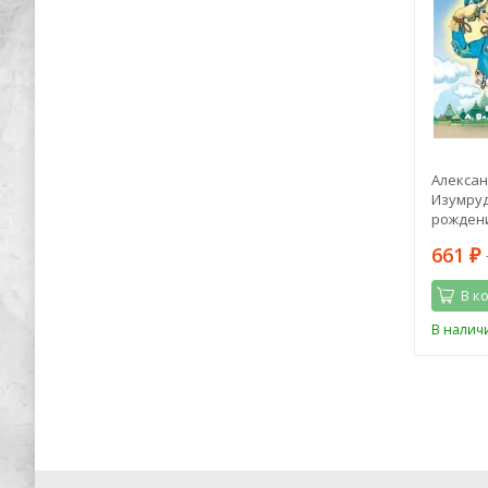
опедия
Марк Z. Данилевский: Маленький
Алексан
синий воздушный змей
Изумруд
рождени
1 064
661
2 395
₽
₽
₽
В корзину
В к
Последний
В наличии
В налич
экземпляр