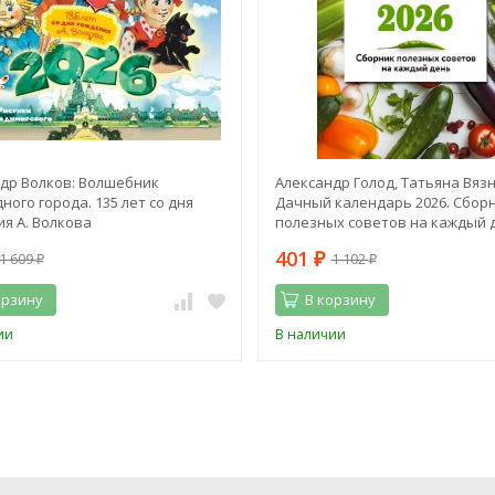
др Волков: Волшебник
Александр Голод, Татьяна Вяз
ного города. 135 лет со дня
Дачный календарь 2026. Сбор
я А. Волкова
полезных советов на каждый 
401
1 609
1 102
₽
₽
₽
орзину
В корзину
ии
В наличии