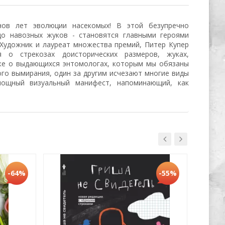
нов лет эволюции насекомых! В этой безупречно
о навозных жуков - становятся главными героями
 Художник и лауреат множества премий, Питер Купер
я о стрекозах доисторических размеров, жуках,
кже о выдающихся энтомологах, которым мы обязаны
того вымирания, один за другим исчезают многие виды
 мощный визуальный манифест, напоминающий, как
Хит
-64%
-55%