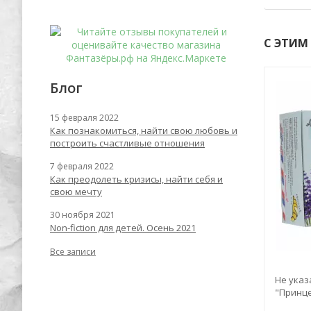
С ЭТИМ
Блог
-62%
-62%
15 февраля 2022
Как познакомиться, найти свою любовь и
построить счастливые отношения
7 февраля 2022
Как преодолеть кризисы, найти себя и
свою мечту
30 ноября 2021
Non-fiction для детей. Осень 2021
Все записи
ика.
Георгий Савицкий: Неприступный
Не указ
Севастополь. Круговая оборона
"Принце