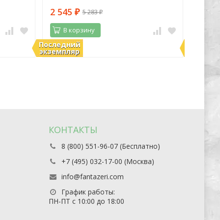
Пекине
2 545
1 21
5 283
₽
₽
В корзину
В 
Последний
Последн
В наличии
В нали
экземпляр
экземпл
КОНТАКТЫ
8 (800) 551-96-07 (Бесплатно)
+7 (495) 032-17-00 (Москва)
info@fantazeri.com
График работы:
ПН-ПТ с 10:00 до 18:00