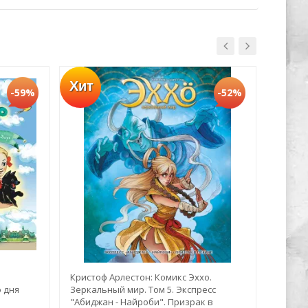
Хит
-59%
-52%
Кристоф Арлестон: Комикс Эххо.
Настя 
о дня
Зеркальный мир. Том 5. Экспресс
Новая 
"Абиджан - Найроби". Призрак в