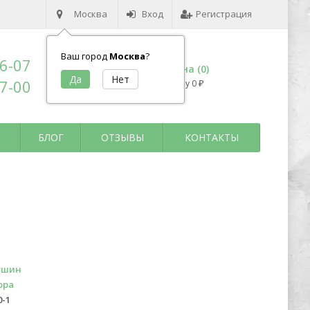
Москва
Вход
Регистрация
Ваш город
Москва
?
96-07
Корзина (
0
)
17-00
на сумму
0
₽
БЛОГ
ОТЗЫВЫ
КОНТАКТЫ
ушин
ора
0-1