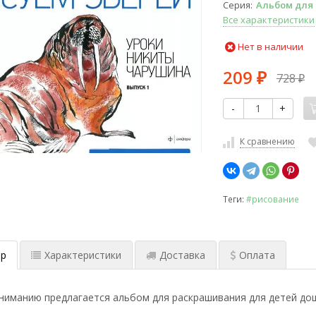
Серия
Альбом для
Все характеристики
Нет в наличии
209
728
₽
₽
-
+
К сравнению
Теги:
#рисование
р
Характеристики
Доставка
Оплата
ниманию предлагается альбом для раскрашивания для детей дош