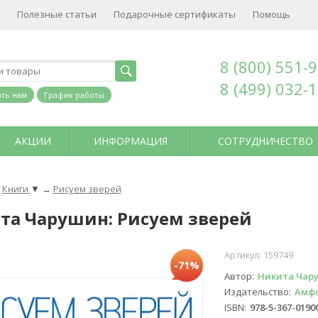
Полезные статьи
Подарочные сертификаты
Помощь
8 (800) 551-
8 (499) 032-
ть нам
График работы
АКЦИИ
ИНФОРМАЦИЯ
СОТРУДНИЧЕСТВО
Книги
▼
→
Рисуем зверей
та Чарушин: Рисуем зверей
Артикул:
159749
-71%
Автор
Никита Чар
Издательство
Амф
ISBN
978-5-367-0190