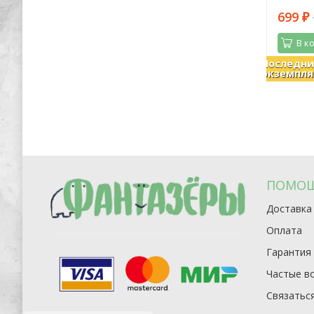
482
699
1 260
₽
₽
₽
В корзину
В к
Последн
В наличии
В налич
экземпля
ПОМО
Доставка
Оплата
Гарантия
Частые в
Связаться