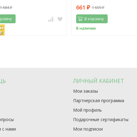
661
1 684
1 609
₽
₽
₽
орзину
В корзину
ий
ии
В наличии
р
ЩЬ
ЛИЧНЫЙ КАБИНЕТ
Мои заказы
Партнерская программа
Мой профиль
опросы
Подарочные сертификаты
 с нами
Мои подписки