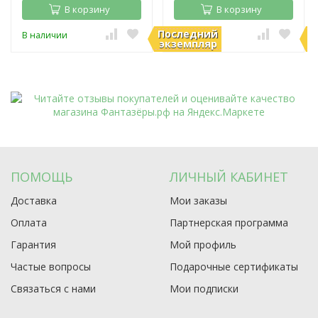
В корзину
В корзину
Последний
П
В наличии
В наличии
экземпляр
э
ПОМОЩЬ
ЛИЧНЫЙ КАБИНЕТ
Доставка
Мои заказы
Оплата
Партнерская программа
Гарантия
Мой профиль
Частые вопросы
Подарочные сертификаты
Связаться с нами
Мои подписки