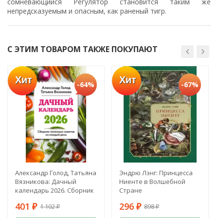
сомневающийся Регулятор становится таким же
непредсказуемым и опасным, как раненый тигр.
С ЭТИМ ТОВАРОМ ТАКЖЕ ПОКУПАЮТ
Хит
Хит
-64%
-67%
Александр Голод, Татьяна
Эндрю Лэнг: Принцесса
Вязникова: Дачный
Ниенте в Волшебной
календарь 2026. Сборник
Стране
полезных советов на
401
296
1 102
898
каждый день
₽
₽
₽
₽