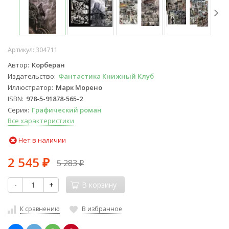
Артикул:
304711
Автор
Корберан
Издательство
Фантастика Книжный Клуб
Иллюстратор
Марк Морено
ISBN
978-5-91878-565-2
Серия
Графический роман
Все характеристики
Нет в наличии
2 545
5 283
₽
₽
-
+
В корзину
К сравнению
В избранное