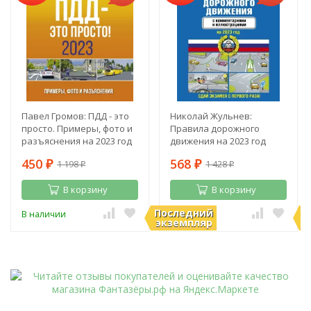
Павел Громов: ПДД - это
Николай Жульнев:
просто. Примеры, фото и
Правила дорожного
разъяснения на 2023 год
движения на 2023 год
450
568
1 198
1 428
₽
₽
₽
₽
В корзину
В корзину
Последний
П
В наличии
В наличии
экземпляр
э