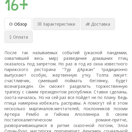
Обзор
Характеристики
Доставка
Оплата
После так называемых событий (ужасной пандемии,
охватившей весь мир) разведение домашних птиц
оказалось под запретом. Но раз в год из окна известного
парижского ресторана "Тур д’Аржан" традиционно
выпускают особую, жертвенную утку. Толпа ликует:
счастливчик, сумевший поймать беглянку, будет
вознагражден. Он сможет разделить торжественную
трапезу с самим президентом республики. Ставки сделаны,
охота началась. Но на сей раз все пойдет не по плану. Ведь
птица намерена избежать расправы. А помогут ей в этом
несколько маргиналов-мечтателей, поклонников поэзии
Артюра Рембо и Гийома Аполлинера. В своем
постапокалиптическом романе-притче,
разворачивающемся в ритме сказочной погони, Элоа
Одуэн-Рузо мастерски препарирует феномен социальной