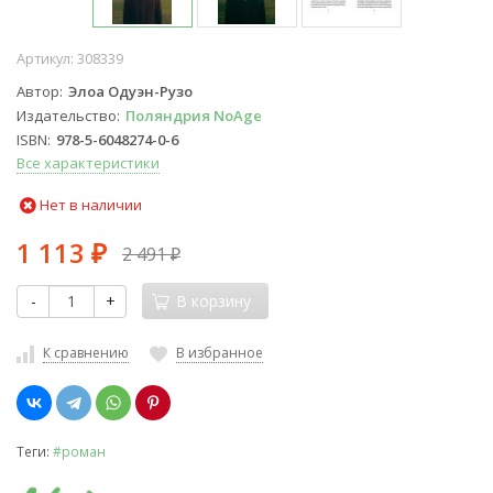
Артикул:
308339
Автор
Элоа Одуэн-Рузо
Издательство
Поляндрия NoAge
ISBN
978-5-6048274-0-6
Все характеристики
Нет в наличии
1 113
2 491
₽
₽
-
+
В корзину
К сравнению
В избранное
Теги:
#роман