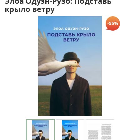
Элоа Одуэн-Рузо: Подставь
крыло ветру
-55%