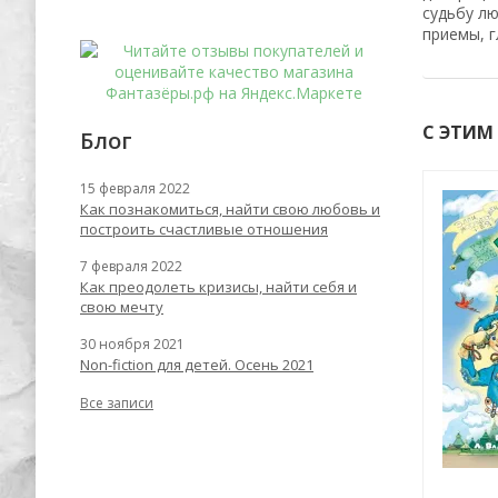
судьбу лю
приемы, г
С ЭТИМ
Блог
15 февраля 2022
Хит
Как познакомиться, найти свою любовь и
-56%
-62%
построить счастливые отношения
7 февраля 2022
Как преодолеть кризисы, найти себя и
свою мечту
30 ноября 2021
Non-fiction для детей. Осень 2021
Все записи