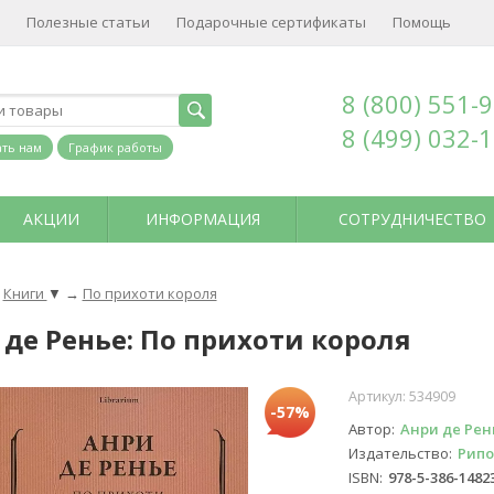
Полезные статьи
Подарочные сертификаты
Помощь
8 (800) 551-
8 (499) 032-
ть нам
График работы
АКЦИИ
ИНФОРМАЦИЯ
СОТРУДНИЧЕСТВО
Книги
▼
→
По прихоти короля
 де Ренье: По прихоти короля
Артикул:
534909
-57%
Автор
Анри де Рен
Издательство
Рипо
ISBN
978-5-386-1482