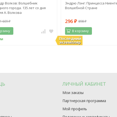
др Волков: Волшебник
Эндрю Лэнг: Принцесса Ниенте
ного города. 135 лет со дня
Волшебной Стране
я А. Волкова
296
1 609
898
₽
₽
₽
орзину
В корзину
Последний
ии
В наличии
экземпляр
ЩЬ
ЛИЧНЫЙ КАБИНЕТ
Мои заказы
Партнерская программа
Мой профиль
опросы
Подарочные сертификаты