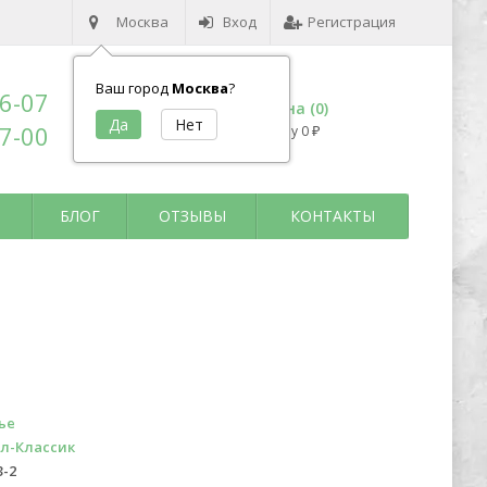
Москва
Вход
Регистрация
Ваш город
Москва
?
96-07
Корзина (
0
)
17-00
на сумму
0
₽
БЛОГ
ОТЗЫВЫ
КОНТАКТЫ
ье
л-Классик
3-2