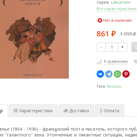
Серия
Librarium
Все характеристики
Нет в наличии
861
1 999
₽
₽
-
+
К сравнению
Теги:
#роман
р
Характеристики
Доставка
Оплата
енье (1864 - 1936) - французский поэт и писатель, которого п
ях "галантного" века. Утонченные и пикантные ситуации, над