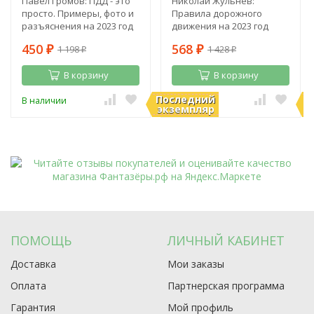
Павел Громов: ПДД - это
Николай Жульнев:
просто. Примеры, фото и
Правила дорожного
разъяснения на 2023 год
движения на 2023 год
450
568
1 198
1 428
₽
₽
₽
₽
В корзину
В корзину
Последний
П
В наличии
В наличии
экземпляр
э
ПОМОЩЬ
ЛИЧНЫЙ КАБИНЕТ
Доставка
Мои заказы
Оплата
Партнерская программа
Гарантия
Мой профиль