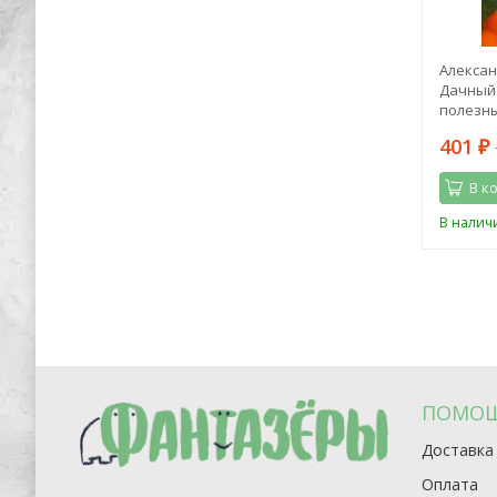
тель.
Анатоль Франс: Девочки и мальчики
Алексан
оками
Дачный 
полезны
938
401
2 150
₽
₽
₽
В корзину
В к
Последний
В наличии
В налич
экземпляр
ПОМО
Доставка
Оплата