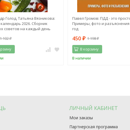
др Голод, Татьяна Вязникова:
Павел Громов: ПДД - это просто
календарь 2026. Сборник
Примеры, фото и разъяснения 
х советов на каждый день
год
450
1 102
1 198
₽
₽
₽
орзину
В корзину
ии
В наличии
ЩЬ
ЛИЧНЫЙ КАБИНЕТ
Мои заказы
Партнерская программа