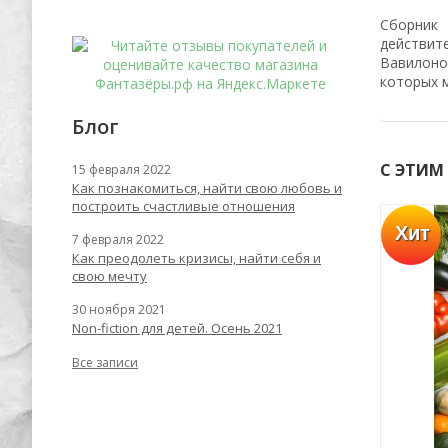
Сборник
действит
Вавилоно
которых 
Блог
С ЭТИМ
15 февраля 2022
Как познакомиться, найти свою любовь и
построить счастливые отношения
Хит
Хит
7 февраля 2022
-55%
-56%
Как преодолеть кризисы, найти себя и
свою мечту
30 ноября 2021
Non-fiction для детей. Осень 2021
Все записи