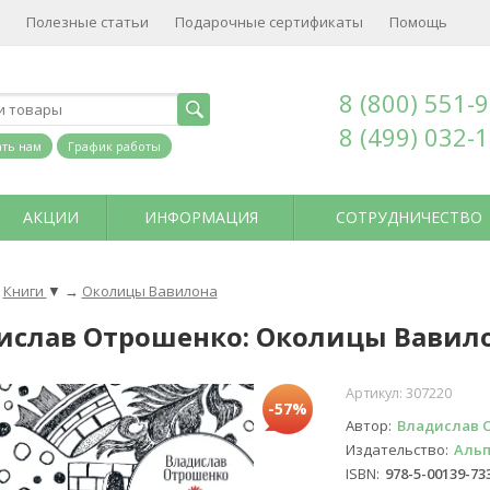
Полезные статьи
Подарочные сертификаты
Помощь
8 (800) 551-
8 (499) 032-
ть нам
График работы
АКЦИИ
ИНФОРМАЦИЯ
СОТРУДНИЧЕСТВО
Книги
▼
→
Околицы Вавилона
ислав Отрошенко: Околицы Вавил
Артикул:
307220
-57%
Автор
Владислав 
Издательство
Аль
ISBN
978-5-00139-73