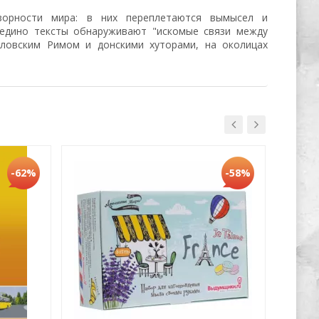
орности мира: в них переплетаются вымысел и
оедино тексты обнаруживают "искомые связи между
лловским Римом и донскими хуторами, на околицах
Хит
-62%
-58%