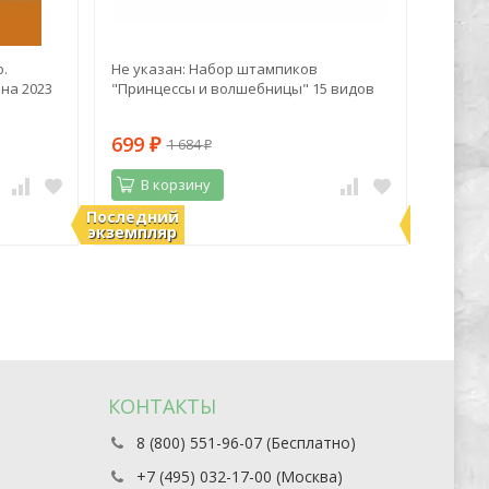
.
Не указан: Набор штампиков
Марк Z
на 2023
"Принцессы и волшебницы" 15 видов
синий 
699
1 06
1 684
₽
₽
В корзину
В 
Последний
Последн
В наличии
В нали
экземпляр
экземпл
КОНТАКТЫ
8 (800) 551-96-07 (Бесплатно)
+7 (495) 032-17-00 (Москва)