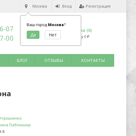
Москва
Вход
Регистрация
Ваш город
Москва
?
96-07
Корзина (
0
)
17-00
на сумму
0
₽
БЛОГ
ОТЗЫВЫ
КОНТАКТЫ
она
Отрошенко
пина Паблишер
3-5