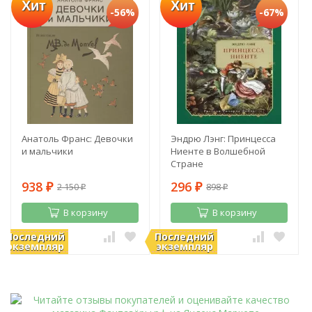
Хит
Хит
-56%
-67%
Анатоль Франс: Девочки
Эндрю Лэнг: Принцесса
и мальчики
Ниенте в Волшебной
Стране
938
296
2 150
898
₽
₽
₽
₽
В корзину
В корзину
Последний
Последний
В наличии
В наличии
экземпляр
экземпляр