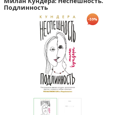
Милан Кундера: Неспешность.
Подлинность
-59%