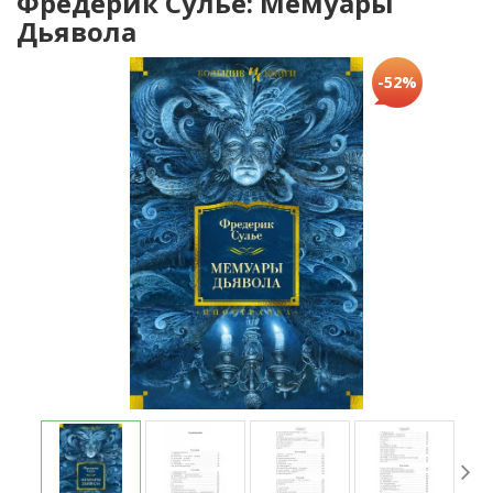
Фредерик Сулье: Мемуары
Дьявола
-52%