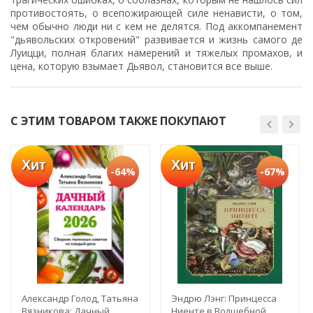
противостоять, о всепожирающей силе ненависти, о том,
чем обычно люди ни с кем не делятся. Под аккомпанемент
"дьявольских откровений" развивается и жизнь самого де
Луицци, полная благих намерений и тяжелых промахов, и
цена, которую взымает Дьявол, становится все выше.
С ЭТИМ ТОВАРОМ ТАКЖЕ ПОКУПАЮТ
Хит
Хит
-64%
-67%
Александр Голод, Татьяна
Эндрю Лэнг: Принцесса
Вязникова: Дачный
Ниенте в Волшебной