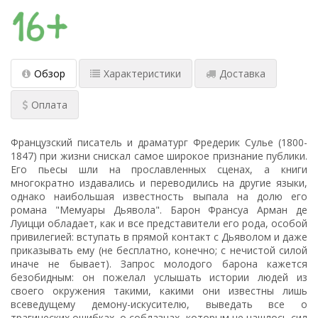
Обзор
Характеристики
Доставка
Оплата
Французский писатель и драматург Фредерик Сулье (1800-
1847) при жизни снискал самое широкое признание публики.
Его пьесы шли на прославленных сценах, а книги
многократно издавались и переводились на другие языки,
однако наибольшая известность выпала на долю его
романа "Мемуары Дьявола". Барон Франсуа Арман де
Луицци обладает, как и все представители его рода, особой
привилегией: вступать в прямой контакт с Дьяволом и даже
приказывать ему (не бесплатно, конечно; с нечистой силой
иначе не бывает). Запрос молодого барона кажется
безобидным: он пожелал услышать истории людей из
своего окружения такими, какими они известны лишь
всеведущему демону-искусителю, выведать все о
трагических ошибках, о соблазнах, которым не нашлось сил