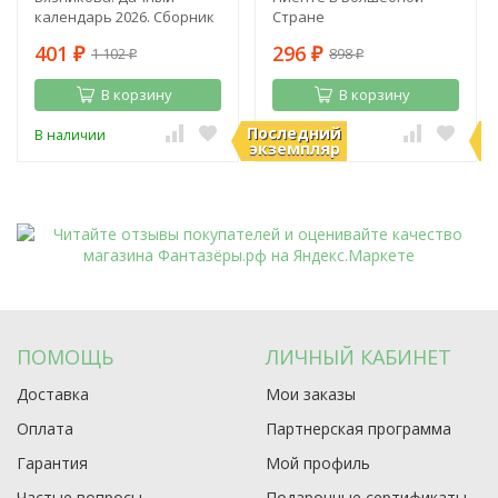
календарь 2026. Сборник
Стране
полезных советов на
401
296
1 102
898
каждый день
₽
₽
₽
₽
В корзину
В корзину
Последний
П
В наличии
В наличии
экземпляр
э
ПОМОЩЬ
ЛИЧНЫЙ КАБИНЕТ
Доставка
Мои заказы
Оплата
Партнерская программа
Гарантия
Мой профиль
Частые вопросы
Подарочные сертификаты