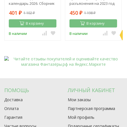
календарь 2026. Сборник
разъяснения на 2023 год
полезных советов на
401
450
1 102
1 198
каждый день
₽
₽
₽
₽
В корзину
В корзину
П
В наличии
В наличии
э
ПОМОЩЬ
ЛИЧНЫЙ КАБИНЕТ
Доставка
Мои заказы
Оплата
Партнерская программа
Гарантия
Мой профиль
Частые вопросы
Подарочные сертификаты