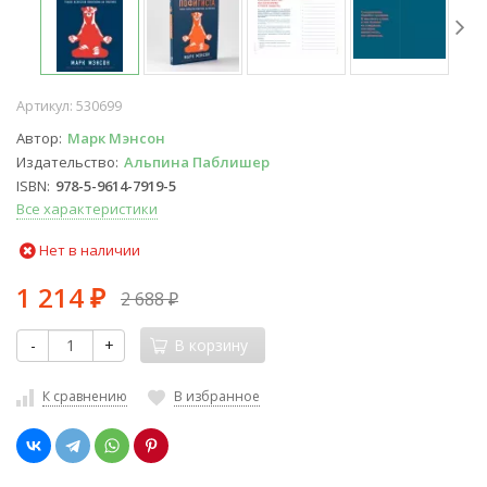
Артикул:
530699
Автор
Марк Мэнсон
Издательство
Альпина Паблишер
ISBN
978-5-9614-7919-5
Все характеристики
Нет в наличии
1 214
2 688
₽
₽
-
+
В корзину
К сравнению
В избранное