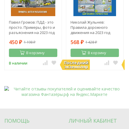
Павел Громов: ПДД - это
Николай Жульнев:
просто. Примеры, фото и
Правила дорожного
разъяснения на 2023 год
движения на 2023 год
450
568
1 198
1 428
₽
₽
₽
₽
В корзину
В корзину
Последний
П
В наличии
В наличии
экземпляр
э
ПОМОЩЬ
ЛИЧНЫЙ КАБИНЕТ