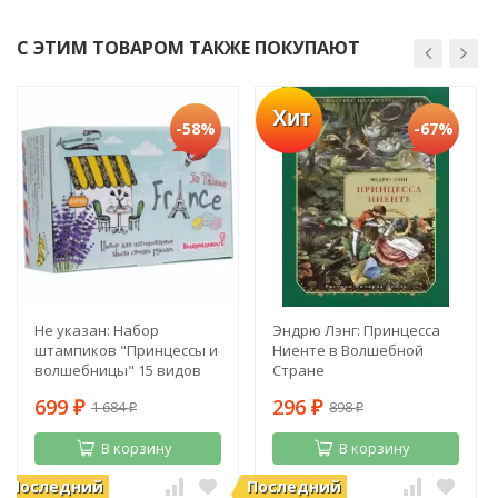
С ЭТИМ ТОВАРОМ ТАКЖЕ ПОКУПАЮТ
Хит
-58%
-67%
Не указан: Набор
Эндрю Лэнг: Принцесса
штампиков "Принцессы и
Ниенте в Волшебной
волшебницы" 15 видов
Стране
699
296
1 684
898
₽
₽
₽
₽
В корзину
В корзину
Последний
Последний
В наличии
В наличии