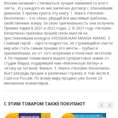
Японию начинают стягиваться лучшие наемники со всего
света... И у каждого из них заключен договор с опаснейшим
демоном. 5 причин купить эту книгу: 1. Манга «Человек-
бензопила» – это сёнэн, рвущий все мыслимые шаблоны,
свойственные жанру. За свою оригинальность она получила
Премию Харви в 2021 и 2022 годах. 2. В 2021 году «Человек-
бензопила» признана лучшей сёнэн-мангой на
престижнейшем конкурсе SHOGAKUKAN MANGA AWARD. 3.
Главный герой – сирота-подросток, не стремящийся спасти
мир или стать самым лучшим; его мечты – грубые и
приземлённые, но от того искренние и понятные читателю.
4. По первым томам манги вышло суперхитовое аниме от
студии Mappa, подарившей нам «Магическую битву» и
«Атаку на титанов. Финал». 5. Манга «Человек-бензопила»
бьёт рекорды продаж в различных странах, в том числе в
США и в России. По всему миру продано уже более 23
миллионов экземпляров.
С ЭТИМ ТОВАРОМ ТАКЖЕ ПОКУПАЮТ