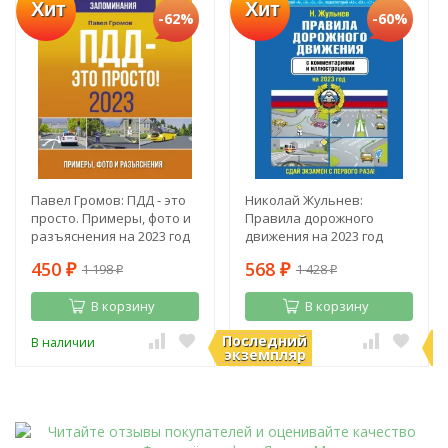
Хит
Хит
-62%
-60%
Павел Громов: ПДД - это
Николай Жульнев:
просто. Примеры, фото и
Правила дорожного
разъяснения на 2023 год
движения на 2023 год
450
568
1 198
1 428
₽
₽
₽
₽
В корзину
В корзину
Последний
П
В наличии
В наличии
экземпляр
э