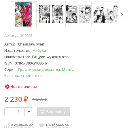
Артикул:
304962
Автор
Chainsaw Man
Издательство
Азбука
Иллюстратор
Тацуки Фудзимото
ISBN
978-5-389-21080-6
Серия
Графические романы. Манга
Все характеристики
Нет в наличии
2 230
4 669
₽
₽
-
+
В корзину
К сравнению
В избранное