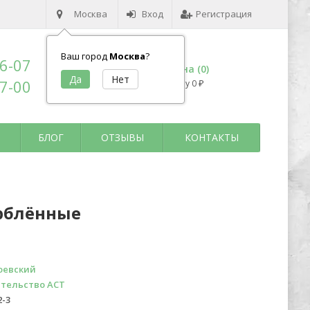
Москва
Вход
Регистрация
Ваш город
Москва
?
96-07
Корзина (
0
)
17-00
на сумму
0
₽
БЛОГ
ОТЗЫВЫ
КОНТАКТЫ
рблённые
оевский
тельство АСТ
2-3