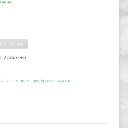
тение
В корзину
В избранное
ан
,
#школьное чтение
,
#русская-классика