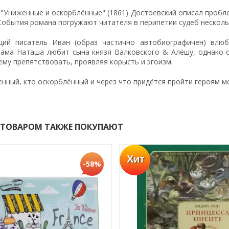
 "Униженные и оскорблённые" (1861) Достоевский описал пробл
 События романа погружают читателя в перипетии судеб нескол
ий писатель Иван (образ частично автобиографичен) влю
Сама Наташа любит сына князя Валковского &
Алёшу, однако 
ему препятствовать, проявляя корысть и эгоизм.
нный, кто оскорблённый и через что придётся пройти героям м
 ТОВАРОМ ТАКЖЕ ПОКУПАЮТ
Хит
-58%