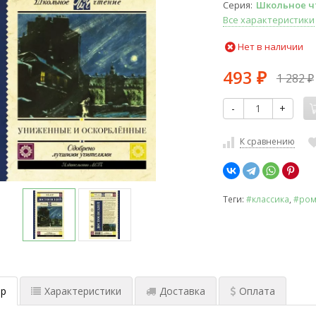
Серия
Школьное ч
Все характеристики
Нет в наличии
493
1 282
₽
₽
-
+
К сравнению
Теги:
#классика
,
#ром
р
Характеристики
Доставка
Оплата