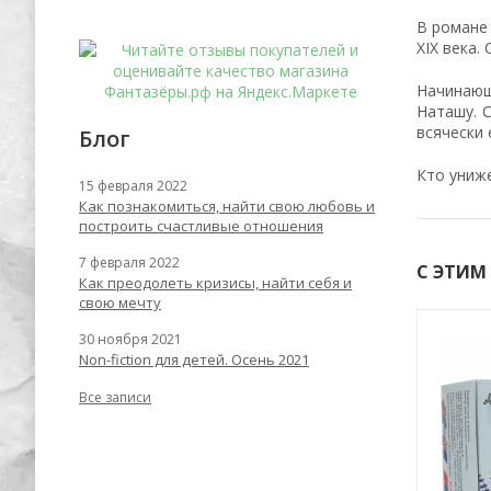
В романе
XIX века.
Начинающ
Наташу. 
всячески 
Блог
Кто униже
15 февраля 2022
Как познакомиться, найти свою любовь и
построить счастливые отношения
7 февраля 2022
С ЭТИМ
Как преодолеть кризисы, найти себя и
свою мечту
30 ноября 2021
-62%
-59%
Non-fiction для детей. Осень 2021
Все записи