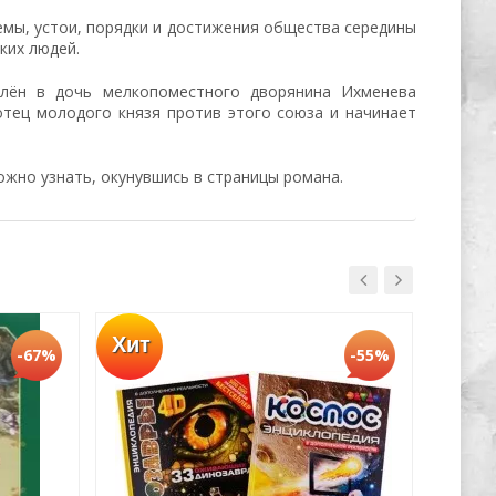
емы, устои, порядки и достижения общества середины
ьких людей.
блён в дочь мелкопоместного дворянина Ихменева
отец молодого князя против этого союза и начинает
ожно узнать, окунувшись в страницы романа.
Хит
Хит
-67%
-55%