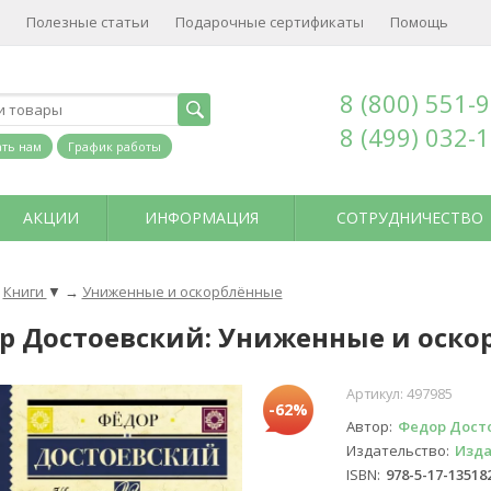
Полезные статьи
Подарочные сертификаты
Помощь
8 (800) 551-
8 (499) 032-
ть нам
График работы
АКЦИИ
ИНФОРМАЦИЯ
СОТРУДНИЧЕСТВО
Книги
▼
→
Униженные и оскорблённые
р Достоевский: Униженные и оско
Артикул:
497985
-62%
Автор
Федор Дост
Издательство
Изда
ISBN
978-5-17-13518