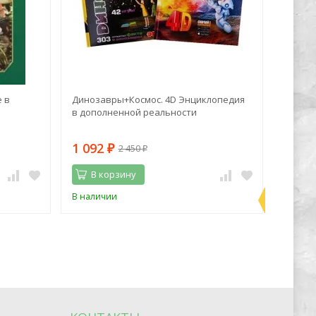
 в
Динозавры+Космос. 4D Энциклопедия
Марк Z
в дополненной реальности
синий 
1 092
1 06
2 450
₽
₽
В корзину
В 
Последн
В наличии
В нали
экземпл