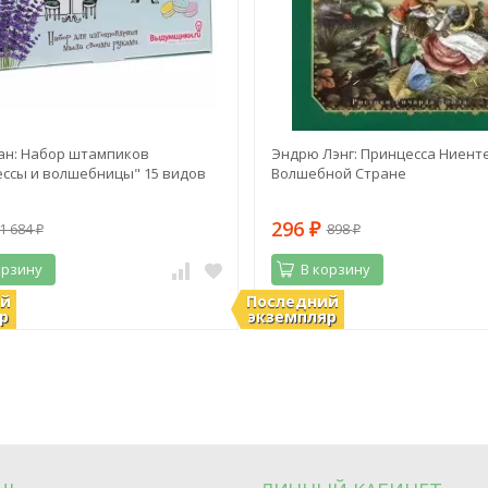
ан: Набор штампиков
Эндрю Лэнг: Принцесса Ниенте
ссы и волшебницы" 15 видов
Волшебной Стране
296
1 684
898
₽
₽
₽
орзину
В корзину
ий
Последний
ии
В наличии
р
экземпляр