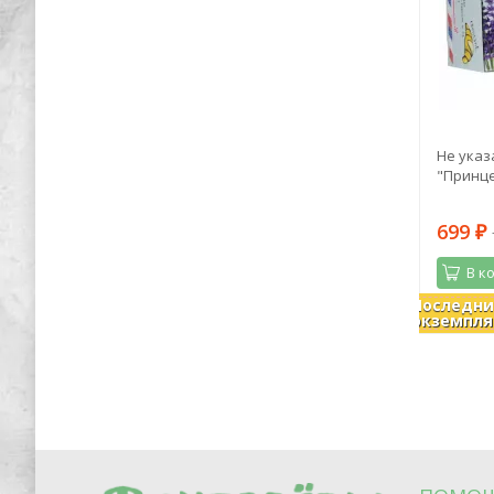
ый
Александр Волков: Волшебник
Не указ
а
Изумрудного города. 135 лет со дня
"Принце
рождения А. Волкова
661
699
1 609
₽
₽
₽
В корзину
В к
Последн
В наличии
В налич
экземпля