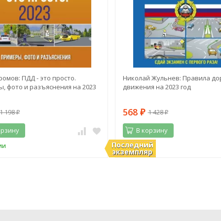
ромов: ПДД - это просто.
Николай Жульнев: Правила до
, фото и разъяснения на 2023
движения на 2023 год
568
1 198
1 428
₽
₽
₽
орзину
В корзину
Последний
ии
В наличии
экземпляр