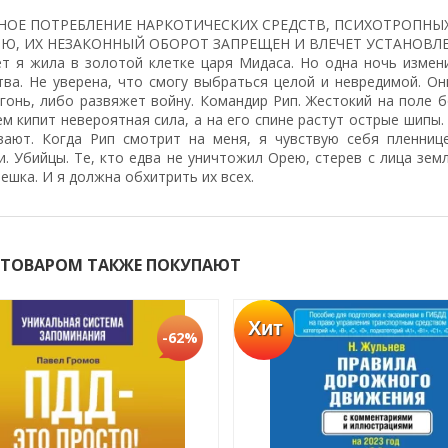
НОЕ ПОТРЕБЛЕНИЕ НАРКОТИЧЕСКИХ СРЕДСТВ, ПСИХОТРОПНЫХ
Ю, ИХ НЕЗАКОННЫЙ ОБОРОТ ЗАПРЕЩЕН И ВЛЕЧЕТ УСТАНОВ
ет я жила в золотой клетке царя Мидаса. Но одна ночь измени
тва. Не уверена, что смогу выбраться целой и невредимой. Он
огонь, либо развяжет войну. Командир Рип. Жестокий на поле 
ем кипит невероятная сила, а на его спине растут острые шипы. 
вают. Когда Рип смотрит на меня, я чувствую себя пленнице
. Убийцы. Те, кто едва не уничтожил Орею, стерев с лица зем
ешка. И я должна обхитрить их всех.
 ТОВАРОМ ТАКЖЕ ПОКУПАЮТ
Хит
-62%