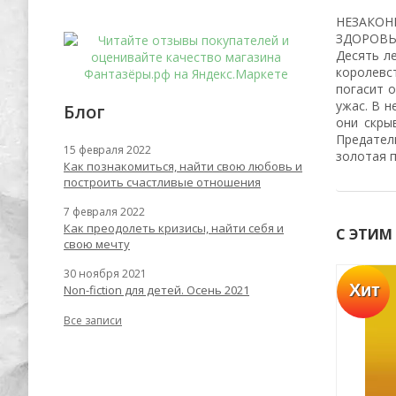
НЕЗАКОН
ЗДОРОВЬ
Десять л
королевс
погасит 
ужас. В н
Блог
они скры
Предатели
15 февраля 2022
золотая п
Как познакомиться, найти свою любовь и
построить счастливые отношения
7 февраля 2022
Как преодолеть кризисы, найти себя и
С ЭТИМ
свою мечту
30 ноября 2021
Хит
Хит
Non-fiction для детей. Осень 2021
-62%
-67%
Все записи