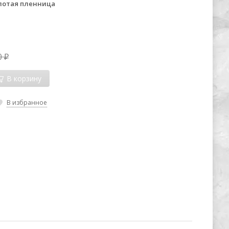
лотая пленница
0
₽
В корзину
В избранное