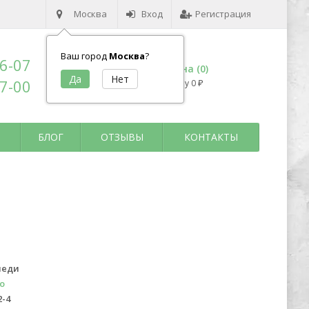
Москва
Вход
Регистрация
Ваш город
Москва
?
96-07
Корзина (
0
)
17-00
на сумму
0
₽
БЛОГ
ОТЗЫВЫ
КОНТАКТЫ
неди
о
2-4