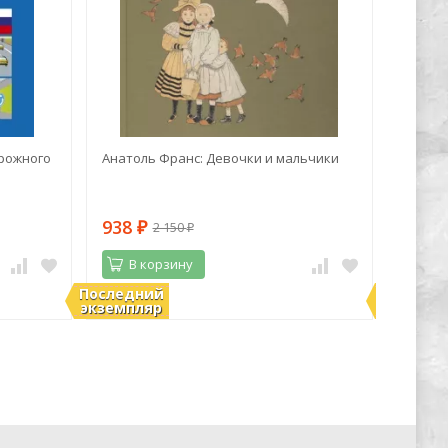
рожного
Анатоль Франс: Девочки и мальчики
Марк Z
синий 
938
1 06
2 150
₽
₽
В корзину
В 
Последний
Последн
В наличии
В нали
экземпляр
экземпл