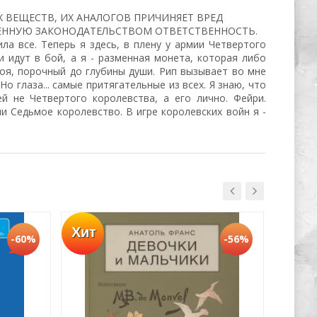
 ВЕЩЕСТВ, ИХ АНАЛОГОВ ПРИЧИНЯЕТ ВРЕД
ЛЕННУЮ ЗАКОНОДАТЕЛЬСТВОМ ОТВЕТСТВЕННОСТЬ.
ла все. Теперь я здесь, в плену у армии Четвертого
и идут в бой, а я - разменная монета, которая либо
боя, порочный до глубины души. Рип вызывает во мне
Но глаза... самые притягательные из всех. Я знаю, что
й не Четвертого королевства, а его лично. Фейри.
ли Седьмое королевство. В игре королевских войн я -
Хит
Хит
-60%
-56%