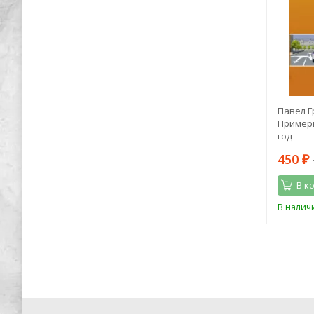
акурта"
Эндрю Лэнг: Принцесса Ниенте в
Павел Г
Волшебной Стране
Примеры
год
296
450
898
₽
₽
₽
В корзину
В к
Последний
В наличии
В налич
экземпляр