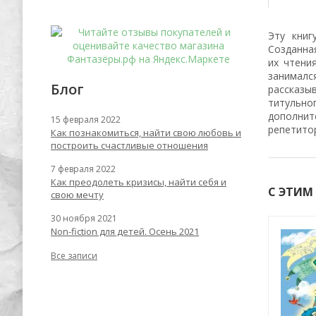
Эту книг
Созданна
их чтени
занималс
Блог
рассказыв
титульног
дополнит
15 февраля 2022
репетито
Как познакомиться, найти свою любовь и
построить счастливые отношения
7 февраля 2022
Как преодолеть кризисы, найти себя и
С ЭТИМ
свою мечту
30 ноября 2021
Non-fiction для детей. Осень 2021
Хит
-55%
-56%
Все записи