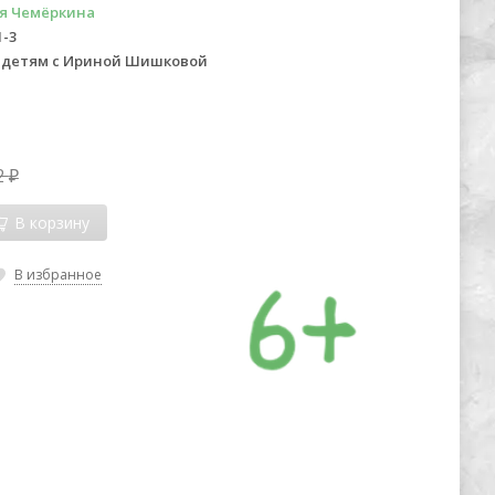
я Чемёркина
1-3
 детям с Ириной Шишковой
2
₽
В корзину
В избранное