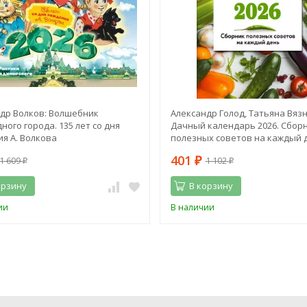
др Волков: Волшебник
Александр Голод, Татьяна Вяз
ного города. 135 лет со дня
Дачный календарь 2026. Сбор
я А. Волкова
полезных советов на каждый 
401
1 609
1 102
₽
₽
₽
орзину
В корзину
ии
В наличии