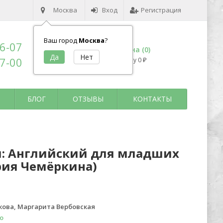
Москва
Вход
Регистрация
Ваш город
Москва
?
96-07
Корзина (
0
)
17-00
на сумму
0
₽
БЛОГ
ОТЗЫВЫ
КОНТАКТЫ
я: Английский для младших
рия Чемёркина)
ова, Маргарита Вербовская
о