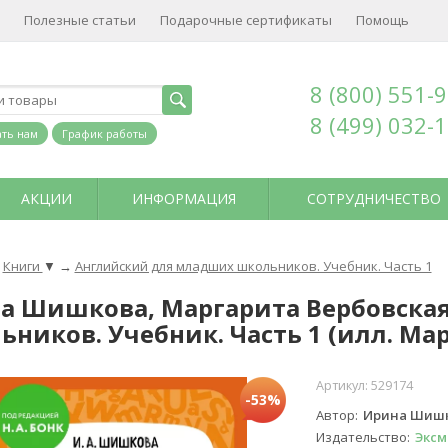
Полезные статьи
Подарочные сертификаты
Помощь
8 (800) 551-
8 (499) 032-
ть нам
График работы
АКЦИИ
ИНФОРМАЦИЯ
СОТРУДНИЧЕСТВО
Книги
▼
→
Английский для младших школьников. Учебник. Часть 1
а Шишкова, Маргарита Вербовска
ьников. Учебник. Часть 1 (илл. Ма
Артикул:
529174
-53%
Автор
Ирина Шишк
Издательство
Эксм