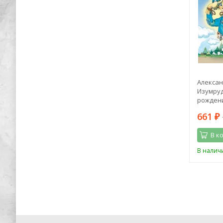
опедия
Марк Z. Данилевский: Маленький
Алексан
синий воздушный змей
Изумруд
рождени
1 064
661
2 395
₽
₽
₽
В корзину
В к
Последний
В наличии
В налич
экземпляр