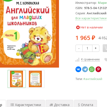
Иллюстратор
Мари
ISBN
978-5-04-12132
Серия
Английский
Все характеристики
Нет в наличии
1 965
4 15
₽
-
+
К сравнению
Теги:
#английский
р
Характеристики
Доставка
Оплата