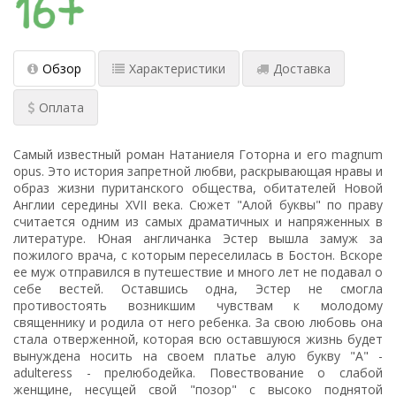
Обзор
Характеристики
Доставка
Оплата
Самый известный роман Натаниеля Готорна и его magnum
opus. Это история запретной любви, раскрывающая нравы и
образ жизни пуританского общества, обитателей Новой
Англии середины XVII века. Сюжет "Алой буквы" по праву
считается одним из самых драматичных и напряженных в
литературе. Юная англичанка Эстер вышла замуж за
пожилого врача, с которым переселилась в Бостон. Вскоре
ее муж отправился в путешествие и много лет не подавал о
себе вестей. Оставшись одна, Эстер не смогла
противостоять возникшим чувствам к молодому
священнику и родила от него ребенка. За свою любовь она
стала отверженной, которая всю оставшуюся жизнь будет
вынуждена носить на своем платье алую букву "А" -
adulteress - прелюбодейка. Повествование о слабой
женщине, несущей свой "позор" с высоко поднятой