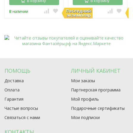
В корзину
В корзину
Последний
П
В наличии
В наличии
экземпляр
э
ПОМОЩЬ
ЛИЧНЫЙ КАБИНЕТ
Доставка
Мои заказы
Оплата
Партнерская программа
Гарантия
Мой профиль
Частые вопросы
Подарочные сертификаты
Связаться с нами
Мои подписки
КОНТАКТЫ