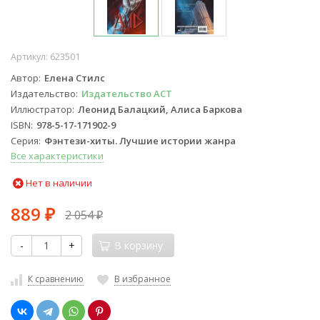
Артикул:
623501
Автор
Елена Стилс
Издательство
Издательство АСТ
Иллюстратор
Леонид Балацкий, Алиса Баркова
ISBN
978-5-17-171902-9
Серия
Фэнтези-хиты. Лучшие истории жанра
Все характеристики
Нет в наличии
889
2 054
₽
₽
-
+
В корзину
К сравнению
В избранное