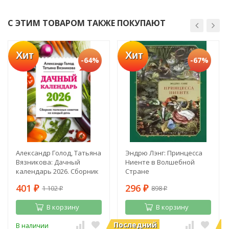
С ЭТИМ ТОВАРОМ ТАКЖЕ ПОКУПАЮТ
Хит
Хит
-64%
-67%
Александр Голод, Татьяна
Эндрю Лэнг: Принцесса
Вязникова: Дачный
Ниенте в Волшебной
календарь 2026. Сборник
Стране
полезных советов на
401
296
1 102
898
каждый день
₽
₽
₽
₽
В корзину
В корзину
Последний
П
В наличии
В наличии