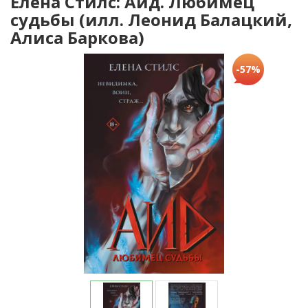
Елена Стилс: Аид. Любимец
судьбы (илл. Леонид Балацкий,
Алиса Баркова)
-57%